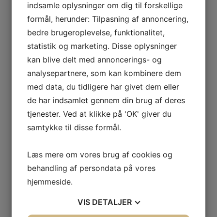
når Brumbassen mister et barn
indsamle oplysninger om dig til forskellige
når Brumbassen mister en ansat
formål, herunder: Tilpasning af annoncering,
bedre brugeroplevelse, funktionalitet,
Det er vigtig, at vi bliver orienteret når der sker noget
statistik og marketing. Disse oplysninger
alvorligt i børn eller de ansattes liv
kan blive delt med annoncerings- og
Se den vedhæftet sorg- og kriseplan her:
sorg-og-
analysepartnere, som kan kombinere dem
kriseplan
med data, du tidligere har givet dem eller
Vuggestue menu
de har indsamlet gennem din brug af deres
tjenester. Ved at klikke på 'OK' giver du
Fakta om Brumbassen
samtykke til disse formål.
Ind- og udmeldelse
Pris
Læs mere om vores brug af cookies og
Søskenderabat/friplads
behandling af persondata på vores
Lukkedage og Ferie
hjemmeside.
Forsikring
VIS
DETALJER
Økologi og kostpolitik i Brumbassen
Køkkenets specialiteter