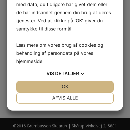
med data, du tidligere har givet dem eller
Find os også på
www.findvej.dk
de har indsamlet gennem din brug af deres
tjenester. Ved at klikke på 'OK' giver du
samtykke til disse formål.
Læs mere om vores brug af cookies og
behandling af persondata på vores
hjemmeside.
VIS
DETALJER
JA
NEJ
OK
JA
NEJ
NØDVENDIGE
PRÆFERENCER
AFVIS ALLE
JA
NEJ
JA
NEJ
MARKETING
STATISTIK
©2016 Brumbassen Skaarup | Skårup Vinkelvej 2, 5881