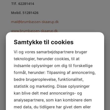
Tlf. 62281414
Mobil. 51281426
mail@brumbassen-skaarup.dk
www.brumbassen-skaarup.dk
Samtykke til cookies
Åbningstider:
Mandag 6.30 – 16.45
Vi og vores samarbejdspartnere bruger
Tirsdag 6.30 – 16.45
teknologier, herunder cookies, til at
Onsdag 6.30 – 16.45
indsamle oplysninger om dig til forskellige
Torsdag 6.30 – 16.45
formål, herunder: Tilpasning af annoncering,
Fredag 6.30 – 16.00
bedre brugeroplevelse, funktionalitet,
Dørene er lukket i tidsrummet 08.30 til 09.15, da vi har
statistik og marketing. Disse oplysninger
morgensamling og det er meget forstyrende for både
kan blive delt med annoncerings- og
børn og voksne, at der kommer nye til. Vi beder derfor
analysepartnere, som kan kombinere dem
om, at dette overholdes. På forhånd tak 🙂
med data, du tidligere har givet dem eller