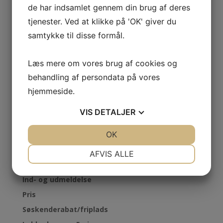
de har indsamlet gennem din brug af deres
Åben 51 timer om ugen.
tjenester. Ved at klikke på 'OK' giver du
Belægning:
samtykke til disse formål.
Brumbassen har plads til 18 børn i alderen 24
uger og op til børnehavestart.
Læs mere om vores brug af cookies og
behandling af persondata på vores
hjemmeside.
VIS
DETALJER
JA
NEJ
OK
JA
NEJ
Vuggestue menu
NØDVENDIGE
PRÆFERENCER
AFVIS ALLE
Fakta om Brumbassen
JA
NEJ
JA
NEJ
Ind- og udmeldelse
MARKETING
STATISTIK
Pris
Søskenderabat/friplads