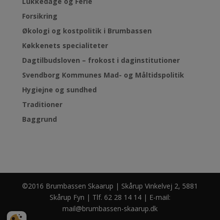
Lukkedage og Ferie
Forsikring
Økologi og kostpolitik i Brumbassen
Køkkenets specialiteter
Dagtilbudsloven – frokost i daginstitutioner
Svendborg Kommunes Mad- og Måltidspolitik
Hygiejne og sundhed
Traditioner
Baggrund
©2016 Brumbassen Skaarup | Skårup Vinkelvej 2, 5881
Skårup Fyn | Tlf. 62 28 14 14 | E-mail:
mail@brumbassen-skaarup.dk